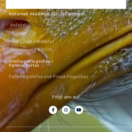
Naturnah Akademie Stauferfalknerei
Anfahrt
Kontakt
FAQ / AGB / Widerruf
Impressum / DSGVO
Greifvogelflugschau /
Patenschaften
Patenvögel
Infos und Preise Flugschau
Folgt uns auf